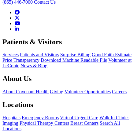
(865) 446-7000
Contact Us
Patients & Visitors
Services
Patients and Visitors
Surprise Billing
Good Faith Estimate
Price Transparency
Download Machine Readable File
Volunteer at
LeConte
News & Blog
About Us
About Covenant Health
Giving
Volunteer Opportunities
Careers
Locations
Hospitals
Emergency Rooms
Virtual Urgent Care
Walk In Clinics
Imaging
Physical Therapy Centers
Breast Centers
Search All
Locations