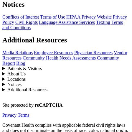
Notices
Conflicts of Interest
Terms of Use
HIPAA Privacy
Website Privacy
Policy
Civil Rights
Language Assistance Services
Texting Terms
and Conditions
Additional Resources
Media Relations
Employee Resources
Physician Resources
Vendor
Resources
Community Health Needs Assessments
Community
Report
Blog
Patients & Visitors
About Us
Locations
Notices
Additional Resources
Site protected by
reCAPTCHA
Privacy
Terms
Covenant Health complies with applicable federal civil rights laws
and does not discriminate on the basis of race, color, national origin,